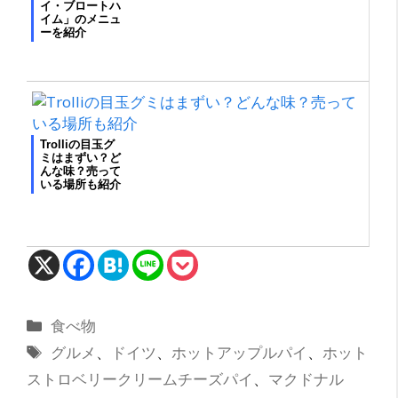
イ・ブロートハ
イム」のメニュ
ーを紹介
Trolliの目玉グ
ミはまずい？ど
んな味？売って
いる場所も紹介
カ
食べ物
テ
タ
グルメ
、
ドイツ
、
ホットアップルパイ
、
ホット
ゴ
グ
ストロベリークリームチーズパイ
、
マクドナル
リ