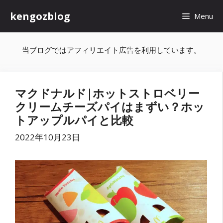
コ
kengozblog
Menu
ン
テ
当ブログではアフィリエイト広告を利用しています。
ン
ツ
マクドナルド|ホットストロベリー
へ
クリームチーズパイはまずい？ホッ
ス
トアップルパイと比較
キ
2022年10月23日
ッ
プ