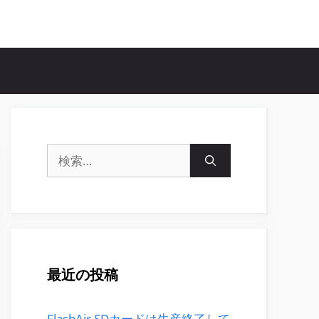
検
索:
最近の投稿
FlashAir SDカードは生産終了して