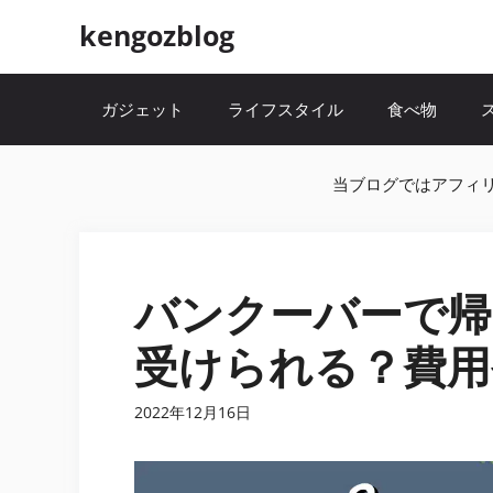
コ
kengozblog
ン
テ
ガジェット
ライフスタイル
食べ物
ン
ツ
当ブログではアフィ
へ
ス
キ
バンクーバーで帰
ッ
受けられる？費用
プ
2022年12月16日