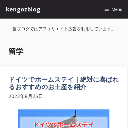
コ
kengozblog
Menu
ン
テ
当ブログではアフィリエイト広告を利用しています。
ン
ツ
留学
へ
ス
キ
ドイツでホームステイ｜絶対に喜ばれ
ッ
るおすすめのお土産を紹介
プ
2023年8月25日